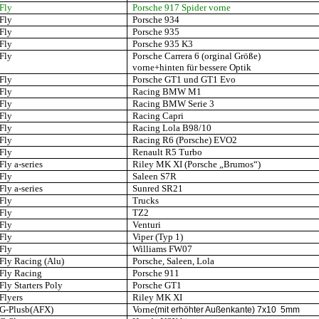
Fly
Porsche 917 Spider vorne
Fly
Porsche 934
Fly
Porsche 935
Fly
Porsche 935 K3
Fly
Porsche Carrera 6 (orginal Größe)
vorne+hinten für bessere Optik
Fly
Porsche GT1 und GT1 Evo
Fly
Racing BMW M1
Fly
Racing BMW Serie 3
Fly
Racing Capri
Fly
Racing Lola B98/10
Fly
Racing R6 (Porsche) EVO2
Fly
Renault R5 Turbo
Fly a-series
Riley MK XI (Porsche „Brumos“)
Fly
Saleen S7R
Fly a-series
Sunred SR21
Fly
Trucks
Fly
TZ2
Fly
Venturi
Fly
Viper (Typ 1)
Fly
Williams FW07
Fly Racing (Alu)
Porsche, Saleen, Lola
Fly Racing
Porsche 911
Fly Starters Poly
Porsche GT1
Flyers
Riley MK XI
G-Plusb(AFX)
Vorne
(mit erhöhter Außenkante) 7x10 5mm