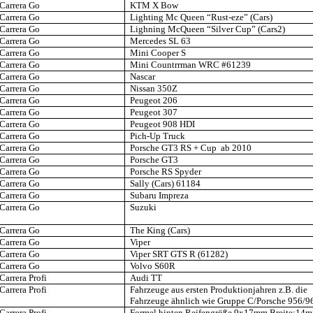
Carrera Go
KTM X Bow
Carrera Go
Lighting Mc Queen “Rust-eze” (Cars)
Carrera Go
Lighning McQueen “Silver Cup” (Cars2)
Carrera Go
Mercedes SL 63
Carrera Go
Mini Cooper S
Carrera Go
Mini Countrrman WRC #61239
Carrera Go
Nascar
Carrera Go
Nissan 350Z
Carrera Go
Peugeot 206
Carrera Go
Peugeot 307
Carrera Go
Peugeot 908 HDI
Carrera Go
Pich-Up Truck
Carrera Go
Porsche GT3 RS + Cup ab 2010
Carrera Go
Porsche GT3
Carrera Go
Porsche RS Spyder
Carrera Go
Sally (Cars) 61184
Carrera Go
Subaru Impreza
Carrera Go
Suzuki
Carrera Go
The King (Cars)
Carrera Go
Viper
Carrera Go
Viper SRT GTS R (61282)
Carrera Go
Volvo S60R
Carrera Profi
Audi TT
Carrera Profi
Fahrzeuge aus ersten Produktionjahren z.B. die
Fahrzeuge ähnlich wie Gruppe C/Porsche 956/9
Carrera Profi
Formel hinten Reifengröße 9x17mm Breite:14