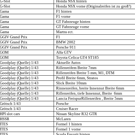
G-Slot
Honda NSX hinten
G-Slot
Honda NSX vorne (Originalreifen ist zu groß!)
Gama
F1 hinten
Gama
F1 vorne
Gama
GT Fahrzeuge hinten
Gama
GT Fahrzeuge vorne
Gama
Martra ect.
GGIV Grand Prix
F1
GGIV Grand Prix
BMW 2002
GGIV Grand Prix
Porsche 911
GOM
Alfa GTV
GOM
Toyota Celica GT4 ST185
Goodplay (Quelle) 1/43
Aktuelle Autos
Goodplay (Quelle) 1/43
Rillenreifem Breite 7mm
Goodplay (Quelle) 1/43
Rillenreifen Breite 5 mm, M1, DTM
Goodplay (Quelle) 1/43
Profil Breite 6mm, Stratos
Goodplay (Quelle) 1/43
Slick Breite 10mm
Goodplay (Quelle) 1/43
Rinnenreifen, breite Innennut Breite 6mm
Goodplay (Quelle) 1/43
Rillenreifen, tiefe Innennut, Breite 6mm
Goodplay (Quelle) 1/43
Lancia FreispurRillenreifen , Breite 5mm
Grötsch 1/43
Porsche
Grötsch 1/43
Cruiser Racer
HPI slot cars
Nissan Skyline R32 GTR
HSSR
McLaren
ITES
Formel 1 hinten
ITES
Formel 1 vorne
ITES
Scoda Favorit hinten