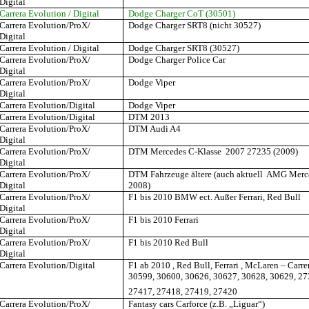
Digital
Carrera Evolution / Digital
Dodge Charger CoT (30501)
Carrera Evolution/ProX/
Dodge Charger SRT8 (nicht 30527)
Digital
Carrera Evolution / Digital
Dodge Charger SRT8 (30527)
Carrera Evolution/ProX/
Dodge Charger Police Car
Digital
Carrera Evolution/ProX/
Dodge Viper
Digital
Carrera Evolution/Digital
Dodge Viper
Carrera Evolution/Digital
DTM 2013
Carrera Evolution/ProX/
DTM Audi A4
Digital
Carrera Evolution/ProX/
DTM Mercedes C-Klasse 2007 27235 (2009)
Digital
Carrera Evolution/ProX/
DTM Fahrzeuge ältere (auch aktuell AMG Merc
Digital
2008)
Carrera Evolution/ProX/
F1 bis 2010 BMW ect. Außer Ferrari, Red Bull
Digital
Carrera Evolution/ProX/
F1 bis 2010 Ferrari
Digital
Carrera Evolution/ProX/
F1 bis 2010 Red Bull
Digital
Carrera Evolution/Digital
F1 ab 2010 , Red Bull, Ferrari , McLaren – Carre
30599, 30600, 30626, 30627, 30628, 30629, 27
27417, 27418, 27419, 27420
Carrera Evolution/ProX/
Fantasy cars Carforce (z.B. „Liguar“)