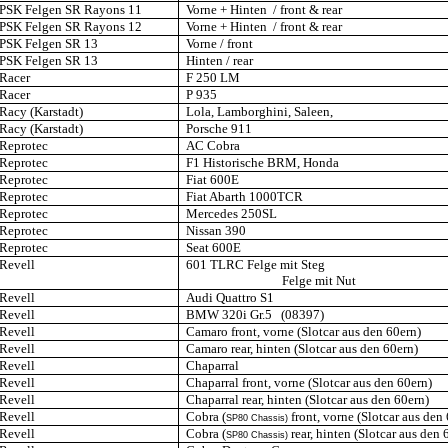
PSK Felgen SR Rayons 11
Vorne + Hinten / front & rear
PSK Felgen SR Rayons 12
Vorne + Hinten / front & rear
PSK Felgen SR 13
Vorne / front
PSK Felgen SR 13
Hinten / rear
Racer
F 250 LM
Racer
P 935
Racy (Karstadt)
Lola, Lamborghini, Saleen,
Racy (Karstadt)
Porsche 911
Reprotec
AC Cobra
Reprotec
F1 Historische BRM, Honda
Reprotec
Fiat 600E
Reprotec
Fiat Abarth 1000TCR
Reprotec
Mercedes 250SL
Reprotec
Nissan 390
Reprotec
Seat 600E
Revell
601 TLRC Felge mit Steg
Felge mit Nut
Revell
Audi Quattro S1
Revell
BMW 320i Gr.5 (08397)
Revell
Camaro front, vorne (Slotcar aus den 60ern)
Revell
Camaro rear, hinten (Slotcar aus den 60ern)
Revell
Chaparral
Revell
Chaparral front, vorne (Slotcar aus den 60ern)
Revell
Chaparral rear, hinten (Slotcar aus den 60ern)
Revell
Cobra (
front, vorne (Slotcar aus den
SP80 Chassis)
Revell
Cobra (
rear, hinten (Slotcar aus den 
SP80 Chassis)