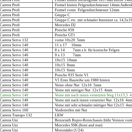
Carrera Profi
Formel hinten Felgendurchmesser 14mm Außen
Carrera Profi
Formel vorne Felgendurchmesser 12mm
Carrera Profi
Gruppe C
Carrera Profi
Gruppe C etc. mit schmaler Innennut ca. 14,5x1
Carrera Profi
Mercedes D2
Carrera Profi
Porsche 959
Carrera Profi
Porsche GT1
Carrera Servo 132
vorne 10x20 5mm
Carrera Servo 140
11 x 17 10mm
Carrera Servo 140
8 x 14 7mm z.b. für konische Felgen
Carrera Servo 140
9 x 13 7mm
Carrera Servo 140
10x15 10mm
Carrera Servo 140
10x15
8mm
Carrera Servo 140
10x15 6mm
Carrera Servo 140
Porsche 935 Serie V1
Carrera Servo 140
V1 Erste Baureihe um 1980 hinten
Carrera Servo 140
Vorne ohne Nut 12x16 5mm
Carrera Servo 140
Vorne mit mittiger Nut 12x15 4mm
Carrera Servo 140
Vorne mit nach innen versetzten Steg 11x15,5
Carrera Servo 140
Vorne mit nach innen versetzter Nut 12x16 4m
Carrera Servo 140
Vorne mit sehr schmaler mittiger Nut 12x15 4
Carrera Servo 160
Vorderreifen mit Nut
Carrera Transpo 132
LKW
Carrera Uni
Benzerath Repro-Rennchassis frühr Version vor
Carrera Uni
Mercedes SSK (front and rear)
Carrera Uni
Motorräder (1/24)