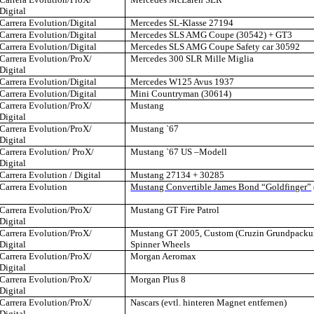
Digital
Carrera Evolution/Digital
Mercedes SL-Klasse 27194
Carrera Evolution/Digital
Mercedes SLS AMG Coupe (30542) + GT3
Carrera Evolution/Digital
Mercedes SLS AMG Coupe Safety car 30592
Carrera Evolution/ProX/
Mercedes 300 SLR Mille Miglia
Digital
Carrera Evolution/Digital
Mercedes W125 Avus 1937
Carrera Evolution/Digital
Mini
Countryman (30614)
Carrera Evolution/ProX/
Mustang
Digital
Carrera Evolution/ProX/
Mustang `67
Digital
Carrera Evolution/ ProX/
Mustang `67 US –Modell
Digital
Carrera Evolution / Digital
Mustang 27134 + 30285
Carrera Evolution
Mustang Convertible James Bond “Goldfinger”
Carrera Evolution/ProX/
Mustang GT Fire Patrol
Digital
Carrera Evolution/ProX/
Mustang GT 2005, Custom (Cruzin Grundpacku
Digital
Spinner Wheels
Carrera Evolution/ProX/
Morgan Aeromax
Digital
Carrera Evolution/ProX/
Morgan Plus 8
Digital
Carrera Evolution/ProX/
Nascars (evtl. hinteren Magnet entfernen)
Digital