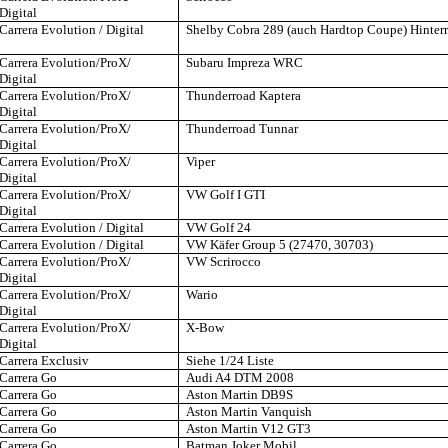
Digital
Carrera Evolution / Digital
Shelby Cobra 289 (auch Hardtop Coupe) Hinterr
Carrera Evolution/ProX/
Subaru Impreza WRC
Digital
Carrera Evolution/ProX/
Thunderroad Kaptera
Digital
Carrera Evolution/ProX/
Thunderroad Tunnar
Digital
Carrera Evolution/ProX/
Viper
Digital
Carrera Evolution/ProX/
VW Golf I GTI
Digital
Carrera Evolution / Digital
VW Golf 24
Carrera Evolution / Digital
VW Käfer Group 5 (27470, 30703)
Carrera Evolution/ProX/
VW Scrirocco
Digital
Carrera Evolution/ProX/
Wario
Digital
Carrera Evolution/ProX/
X-Bow
Digital
Carrera Exclusiv
Siehe 1/24 Liste
Carrera Go
Audi A4 DTM 2008
Carrera Go
Aston Martin DB9S
Carrera Go
Aston Martin Vanquish
Carrera Go
Aston Martin V12 GT3
Carrera Go
Batman Joker Mobil