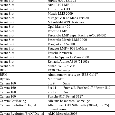
Avant Slot
Alpine A310 (51103)
Avant Slot
Audi R10 LMP10
Avant Slot
Lotus Elise GT1
Avant Slot
Mazda LMS 2009
Avant Slot
Mirage Gr. 8 Le Mans Version
Avant Slot
Mitsubishi WRC Natahara
Avant Slot
Opel Manta 400
Avant Slot
Pescarlo LMP
Avant Slot
Pescarolo LMP Super Racing AV50204SR
Avant Slot
Pescarolo Mazda LMS 2009
Avant Slot
Peugeot 207 S2000
Avant Slot
Peugeot LMP – 908 LeMans
Avant Slot
Porsche Kremer 8
Avant Slot
Porsche Spyder LeMans 2008
Avant Slot
Renault Alpine A310 (51103)
Avant Slot
Subaru WRC / Gr. N
BBR
F430 Challenge
BRM
Aluminum wheels type “BBS Gold”
Bycmo
Motorräder
Carrera 160
5 x 9 5mm
Carrera 160
6 x 11 7mm z.B. Porche 917 / Ferrari 512
Carrera 160
7 x 12 7mm
Carrera 160
Porsche 917, Ferrari 312?
Carrera Car Racing
Alle
uns bekannten Fahrzeuge
Carrera Evolution/ Digital
Alfa Romeo GTA Silhouette (30624, 30625)
hinten+vorne
Carrera Evolution/ProX/ Digital
AMG Mercedes 2008